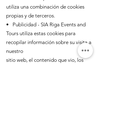
utiliza una combinación de cookies
propias y de terceros.
• Publicidad - SIA Riga Events and
Tours utiliza estas cookies para
recopilar información sobre su visita a
nuestro
sitio web, el contenido que vio, los
enlaces que siguió e información
sobre su navegador, dispositivo,
y su dirección IP. SIA Riga Events and
Tours a veces comparte algunos
aspectos limitados de estos datos
con terceros.
fiestas con fines publicitarios.
También podemos compartir datos