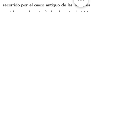
recorrido por el casco antiguo de las 10:00, es
posible que el punto final y el punto de inicio
estén diseñados para permitir esto :)
El tour de fantasmas y cementerios de Riga es
una excelente manera de explorar zonas
menos conocidas de la ciudad de una forma
más entretenida.
¡Nos vemos pronto!
Book Now